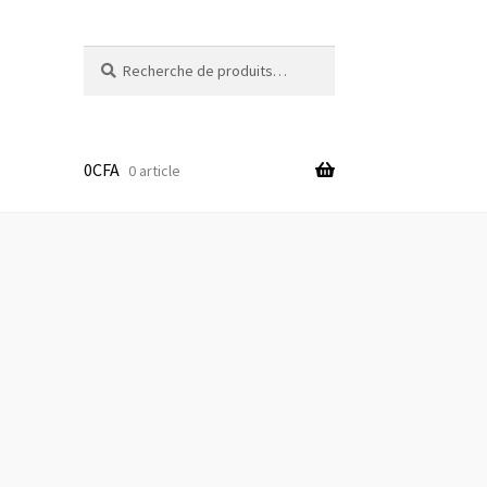
Recherche
0
CFA
0 article