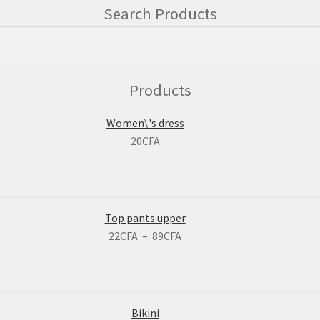
Search Products
Products
Women\'s dress
20
CFA
Top pants upper
22
CFA
–
89
CFA
Bikini