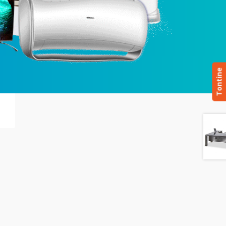
Tontine
M