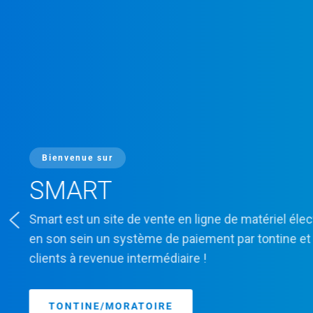
Av
Avis (0)
Bienvenue sur
SMART
Smart est un site de vente en ligne de matériel élect
Seul
en son sein un système de paiement par tontine et
laiss
clients à revenue intermédiaire !
Produits similaires
TONTINE/MORATOIRE