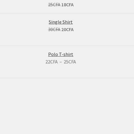
25
CFA
18
CFA
Single Shirt
30
CFA
20
CFA
Polo T-shirt
22
CFA
–
25
CFA